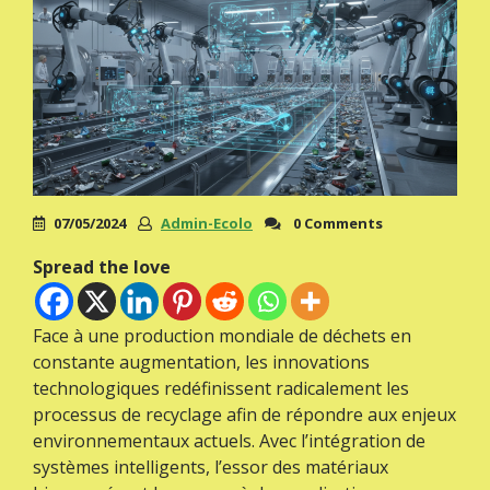
07/05/2024
Admin-Ecolo
0 Comments
Spread the love
Face à une production mondiale de déchets en
constante augmentation, les innovations
technologiques redéfinissent radicalement les
processus de recyclage afin de répondre aux enjeux
environnementaux actuels. Avec l’intégration de
systèmes intelligents, l’essor des matériaux